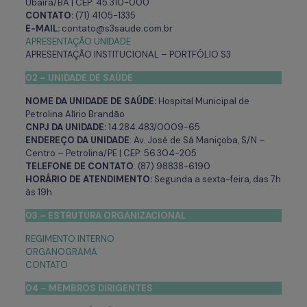
Ubaíra/BA | CEP: 45.310-000
CONTATO:
(71) 4105-1335
E-MAIL:
contato@s3saude.com.br
APRESENTAÇÃO UNIDADE
APRESENTAÇÃO INSTITUCIONAL – PORTFÓLIO S3
02 – UNIDADE DE SAÚDE
NOME DA UNIDADE DE SAÚDE:
Hospital Municipal de
Petrolina Alírio Brandão
CNPJ DA UNIDADE:
14.284.483/0009-65
ENDEREÇO DA UNIDADE
: Av. José de Sá Maniçoba, S/N –
Centro – Petrolina/PE | CEP: 56.304-205
TELEFONE DE CONTATO
: (87) 98838-6190
HORÁRIO DE ATENDIMENTO:
Segunda a sexta-feira, das 7h
às 19h
03 – ESTRUTURA ORGANIZACIONAL
REGIMENTO INTERNO
ORGANOGRAMA
CONTATO
04 – MEMBROS DIRIGENTES