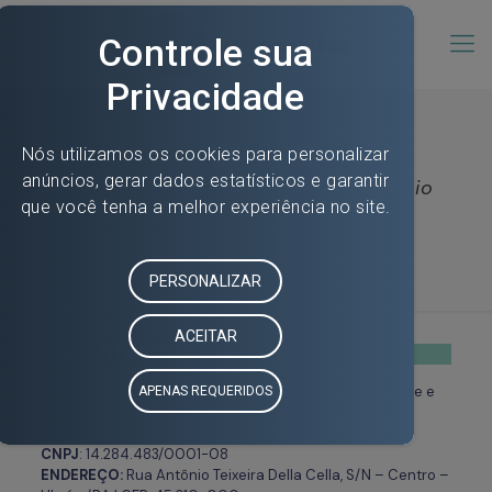
Hospital Municipal de Petrolina Alírio
Brandão – Transparência
01 – INSTITUCIONAL
RAZÃO SOCIAL
: Associação de Proteção à Maternidade e
Infância Ubaíra
NOME FANTASIA:
S3 Gestão em Saúde
CNPJ
: 14.284.483/0001-08
ENDEREÇO:
Rua Antônio Teixeira Della Cella, S/N – Centro –