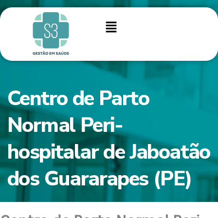
Ir
para
Menu
o
conteúdo
Centro de Parto
Normal Peri-
hospitalar de Jaboatão
dos Guararapes (PE)