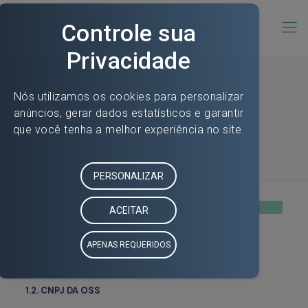
UPA Rio Doce – Transparência
01 – INSTITUCIONAL
NOME DA OSS
Associação de Proteção à Maternidade e Infância
Ubaíra – S3 Gestão em Saúde
1.2. CNPJ DA OSS