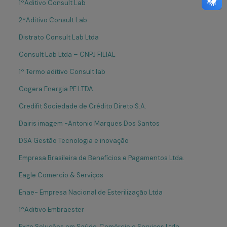
1ºAditivo Consult Lab
2ºAditivo Consult Lab
Distrato Consult Lab Ltda
Consult Lab Ltda – CNPJ FILIAL
1º Termo aditivo Consult lab
Cogera Energia PE LTDA
Credifit Sociedade de Crédito Direto S.A.
Dairis imagem -Antonio Marques Dos Santos
DSA Gestão Tecnologia e inovação
Empresa Brasileira de Benefícios e Pagamentos Ltda.
Eagle Comercio & Serviços
Enae- Empresa Nacional de Esterilização Ltda
1ºAditivo Embraester
Exito Soluções em Saúde, Comércio e Serviços Ltda