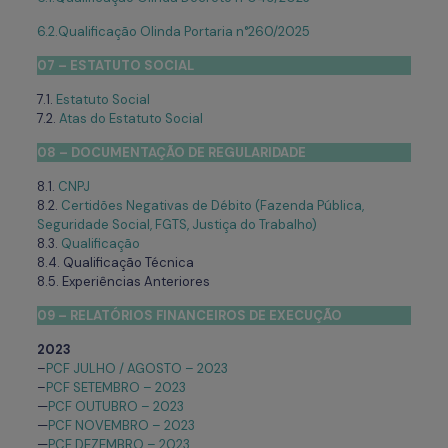
6.2.Qualificação Olinda Portaria n°260/2025
07 – ESTATUTO SOCIAL
7.1.
Estatuto Social
7.2.
Atas do Estatuto Social
08 – DOCUMENTAÇÃO DE REGULARIDADE
8.1.
CNPJ
8.2.
Certidões Negativas de Débito (Fazenda Pública,
Seguridade Social, FGTS, Justiça do Trabalho)
8.3.
Qualificação
8.4. Qualificação Técnica
8.5. Experiências Anteriores
09 – RELATÓRIOS FINANCEIROS DE EXECUÇÃO
2023
–
PCF JULHO / AGOSTO – 2023
–
PCF SETEMBRO – 2023
—
PCF OUTUBRO – 2023
—
PCF NOVEMBRO – 2023
—
PCF DEZEMBRO – 2023