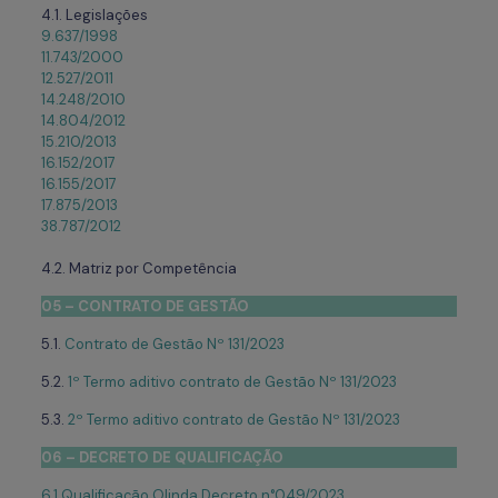
4.1. Legislações
9.637/1998
11.743/2000
12.527/2011
14.248/2010
14.804/2012
15.210/2013
16.152/2017
16.155/2017
17.875/2013
38.787/2012
4.2. Matriz por Competência
05 – CONTRATO DE GESTÃO
5.1.
Contrato de Gestão Nº 131/2023
5.2.
1º Termo aditivo contrato de Gestão Nº 131/2023
5.3.
2º Termo aditivo contrato de Gestão Nº 131/2023
06 – DECRETO DE QUALIFICAÇÃO
6.1.Qualificação Olinda Decreto n°049/2023