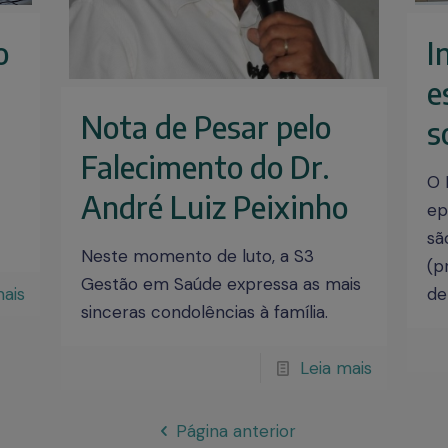
o
I
e
Nota de Pesar pelo
s
Falecimento do Dr.
O 
André Luiz Peixinho
ep
sã
Neste momento de luto, a S3
(p
Gestão em Saúde expressa as mais
mais
de
sinceras condolências à família.
Leia mais
Página anterior