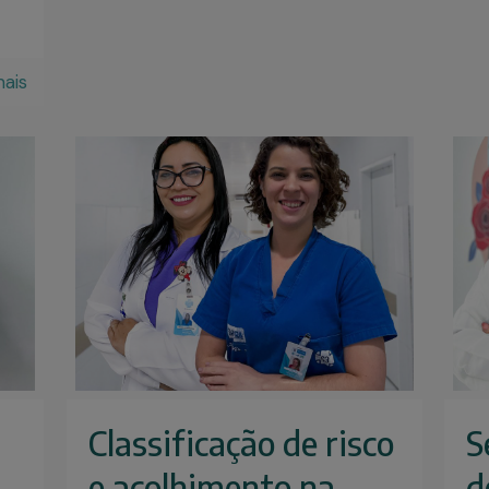
mais
Classificação de risco
S
e acolhimento na
d