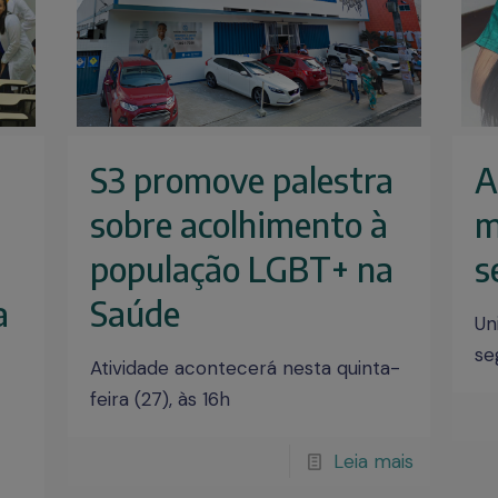
S3 promove palestra
A
sobre acolhimento à
m
população LGBT+ na
s
a
Saúde
Un
se
Atividade acontecerá nesta quinta-
feira (27), às 16h
Leia mais