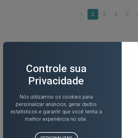
1
2
3
4
5
Ubaíra
Rua Antônio 
Della Cella, 
Centro, Uba
CEP: 45.31
+55 (71) 4105-1335
contato@s3saude.com.br