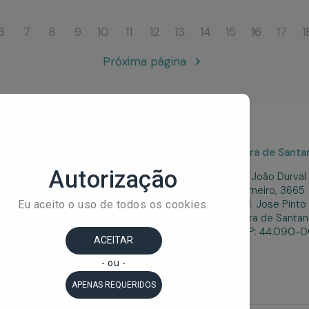
6
7
8
9
10
11
12
13
14
15
16
17
1
Próxima página
Salvador
Feira de Santa
Teixeira
Rua Dr. José Peroba,
Av. João Durval
S/N,
275, sala 709/710,
Carneiro, 3665
íra/BA,
Stiep, Salvador/ BA,
Cel. Jose Pinto
0-000
CEP: 41.770-235
Feira de Santan
CEP: 44.090-