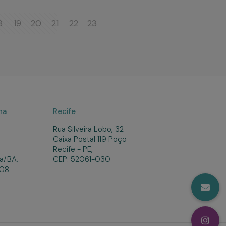
8
19
20
21
22
23
na
Recife
Rua Silveira Lobo, 32
Caixa Postal 119 Poço
Recife - PE,
a/BA,
CEP: 52061-030
008