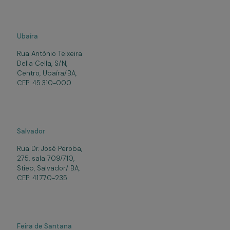
Ubaíra
Rua Antônio Teixeira
Della Cella, S/N,
Centro, Ubaíra/BA,
CEP: 45.310-000
Salvador
Rua Dr. José Peroba,
275, sala 709/710,
Stiep, Salvador/ BA,
CEP: 41.770-235
Feira de Santana