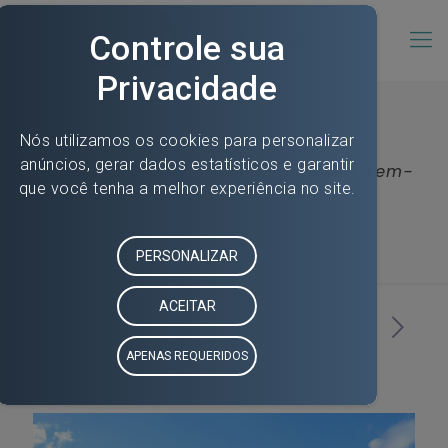
S3 promove atividades de saúde e bem-
estar para colaboradores