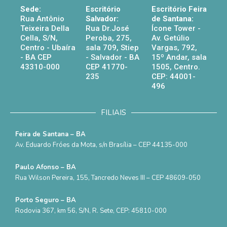
Sede:
Escritório
Escritório Feira
Rua Antônio
Salvador:
de Santana:
Teixeira Della
Rua Dr.José
Ícone Tower -
Cella, S/N,
Peroba, 275,
Av. Getúlio
Centro - Ubaíra
sala 709, Stiep
Vargas, 792,
- BA CEP
- Salvador - BA
15º Andar, sala
43310-000
CEP 41770-
1505, Centro.
235
CEP: 44001-
496
FILIAIS
Feira de Santana – BA
Av. Eduardo Fróes da Mota, s/n Brasília – CEP 44135-000
Paulo Afonso – BA
Rua Wilson Pereira, 155, Tancredo Neves III – CEP 48609-050
Porto Seguro – BA
Rodovia 367, km 56, S/N, R. Sete, CEP: 45810-000