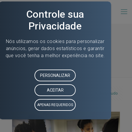
S3 Gestão em Saúde
Categorias
Tags
Autores
Exibir tudo