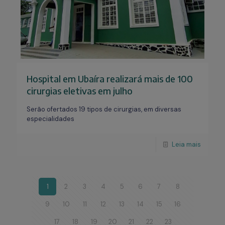
Hospital em Ubaíra realizará mais de 100
cirurgias eletivas em julho
Serão ofertados 19 tipos de cirurgias, em diversas
especialidades
Leia mais
1
2
3
4
5
6
7
8
9
10
11
12
13
14
15
16
17
18
19
20
21
22
23