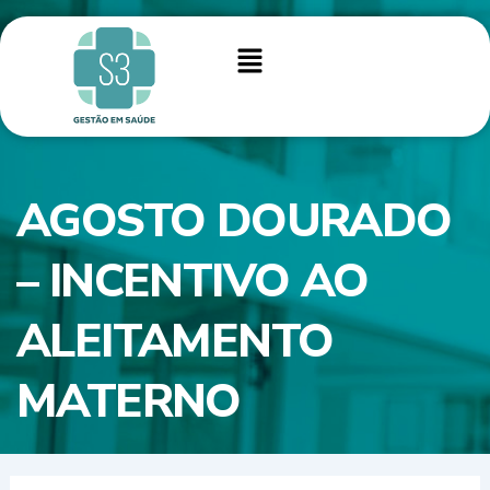
Ir
para
Menu
o
conteúdo
AGOSTO DOURADO
– INCENTIVO AO
ALEITAMENTO
MATERNO