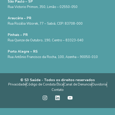
São Paulo – SP
Rua Victorio Primon, 350, Limão – 02550-050
Araucária – PR
Rua Rozália Wzorek, 77 – Sabiá, CEP: 83708-000
Pinhais – PR
Rua Quinze de Outubro, 190, Centro – 83323-040
Porto Alegre – RS
Rua Antônio Francisco da Rocha, 100, Azenha – 90050-010
© S3 Saúde - Todos os direitos reservados
Privacidade
Código de Conduta Ética
Canal de Denuncia
Ouvidoria
Contato
I
L
Y
n
i
o
s
n
u
t
k
t