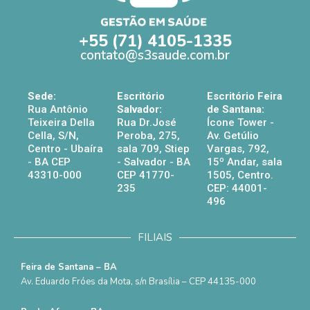
+55 (71) 4105-1335
contato@s3saude.com.br
Sede:
Escritório
Escritório Feira
Rua Antônio
Salvador:
de Santana:
Teixeira Della
Rua Dr.José
Ícone Tower -
Cella, S/N,
Peroba, 275,
Av. Getúlio
Centro - Ubaíra
sala 709, Stiep
Vargas, 792,
- BA CEP
- Salvador - BA
15º Andar, sala
43310-000
CEP 41770-
1505, Centro.
235
CEP: 44001-
496
FILIAIS
Feira de Santana – BA
Av. Eduardo Fróes da Mota, s/n Brasília – CEP 44135-000