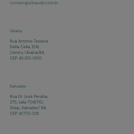
contato@s3saude.com.br
Ubaíra
Rua Antônio Teixeira
Della Cella, S/N,
Centro, Ubaíra/BA,
CEP: 45.310-000
Salvador
Rua Dr. José Peroba,
275, sala 709/710,
Stiep, Salvador/ BA,
CEP: 41.770-235