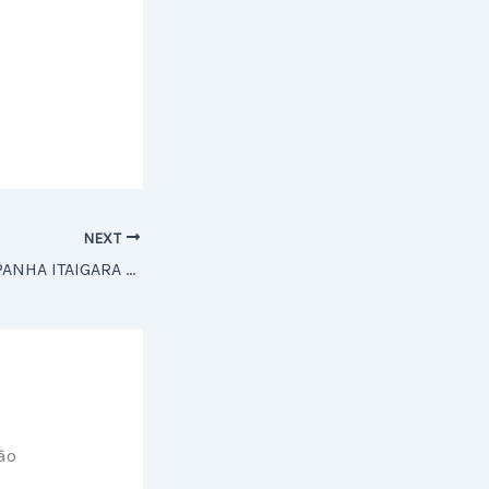
NEXT
HOSPITAL DE CAMPANHA ITAIGARA É INAUGURADO NESTA TERÇA-FEIRA
ão