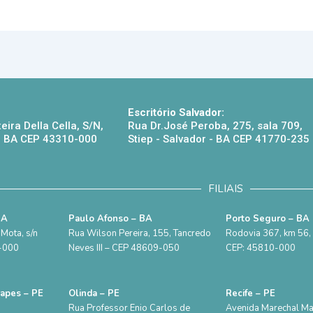
Escritório Salvador:
eira Della Cella, S/N,
Rua Dr.José Peroba, 275, sala 709,
 - BA CEP 43310-000
Stiep - Salvador - BA CEP 41770-235
FILIAIS
BA
Paulo Afonso – BA
Porto Seguro – BA
Mota, s/n
Rua Wilson Pereira, 155, Tancredo
Rodovia 367, km 56, S
5-000
Neves III – CEP 48609-050
CEP: 45810-000
rapes – PE
Olinda – PE
Recife – PE
Rua Professor Enio Carlos de
Avenida Marechal M