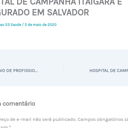
TAL DE CAMPANHA ITAIGARA É
GURADO EM SALVADOR
ao S3 Saude
/
5 de maio de 2020
PROCESSO SELETIVO DE PROFISSIONAIS QUE IRÃO ATUAR NO HCI SERÁ ENCERRADO EM BREVE
m comentário
reço de e-mail não será publicado.
Campos obrigatórios s
 com
*