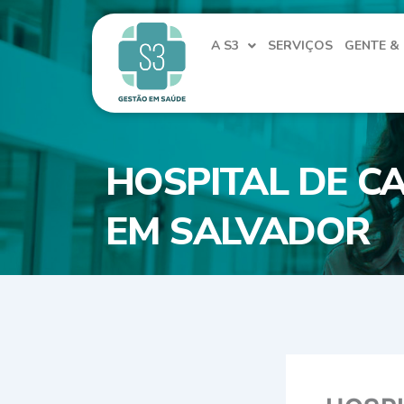
Ir
para
A S3
SERVIÇOS
GENTE &
o
conteúdo
HOSPITAL DE C
EM SALVADOR