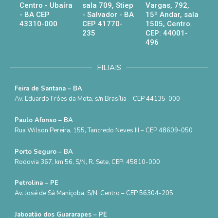
Centro - Ubaíra
sala 709, Stiep
Vargas, 792,
- BA CEP
- Salvador - BA
15º Andar, sala
43310-000
CEP 41770-
1505, Centro.
235
CEP: 44001-
496
FILIAIS
Feira de Santana – BA
Av. Eduardo Fróes da Mota, s/n Brasília – CEP 44135-000
Paulo Afonso – BA
Rua Wilson Pereira, 155, Tancredo Neves III – CEP 48609-050
Porto Seguro – BA
Rodovia 367, km 56, S/N, R. Sete, CEP: 45810-000
Petrolina – PE
Av. José de Sá Maniçoba, S/N, Centro – CEP 56304-205
Jaboatão dos Guararapes – PE