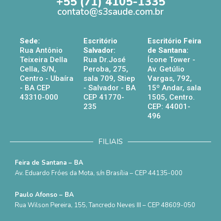
+55 (71) 4105-1335
contato@s3saude.com.br
Sede:
Escritório
Escritório Feira
Rua Antônio
Salvador:
de Santana:
Teixeira Della
Rua Dr.José
Ícone Tower -
Cella, S/N,
Peroba, 275,
Av. Getúlio
Centro - Ubaíra
sala 709, Stiep
Vargas, 792,
- BA CEP
- Salvador - BA
15º Andar, sala
43310-000
CEP 41770-
1505, Centro.
235
CEP: 44001-
496
FILIAIS
Feira de Santana – BA
Av. Eduardo Fróes da Mota, s/n Brasília – CEP 44135-000
Paulo Afonso – BA
Rua Wilson Pereira, 155, Tancredo Neves III – CEP 48609-050