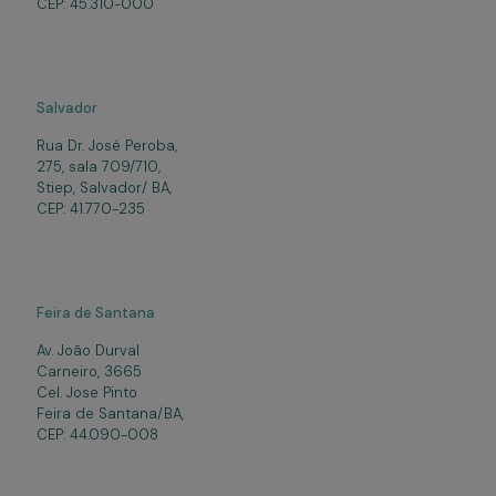
CEP: 45.310-000
Salvador
Rua Dr. José Peroba,
275, sala 709/710,
Stiep, Salvador/ BA,
CEP: 41.770-235
Feira de Santana
Av. João Durval
Carneiro, 3665
Cel. Jose Pinto
Feira de Santana/BA,
CEP: 44.090-008