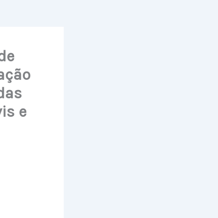
de
ação
das
is e