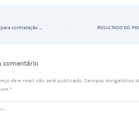
Processo seletivo para contratação de empresa especializada para a prestaçãode serviços de manutenção predial das instalações elétricas, hidráulicas,civis e reparos de carpintaria – UNIDADE DEPRONTO ATENDIMENTO VALÉRIA
m comentário
reço de e-mail não será publicado.
Campos obrigatórios s
 com
*