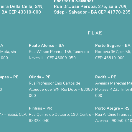
Escritório Salvador:
eira Della Cella, S/N,
Rua Dr.José Peroba, 275, sala 709,
 - BA CEP 43310-000
Stiep - Salvador - BA CEP 41770-235
FILIAIS
BA
Paulo Afonso – BA
Porto Seguro – BA
Mota, s/n
Rua Wilson Pereira, 155, Tancredo
Rodovia 367, km 56, S
5-000
Neves III – CEP 48609-050
CEP: 45810-000
rapes – PE
Olinda – PE
Recife – PE
Rua Professor Enio Carlos de
Avenida Marechal M
00
Albuquerque, S/N, Rio Doce – 53080-
Moraes, 4223, Imbiri
000
000
Pinhais – PR
Porto Alegre – RS
7 – Sabiá, CEP:
Rua Quinze de Outubro, 190, Centro –
Rua Antônio Francisc
83323-040
Azenha – 90050-01