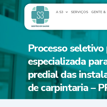
Ir
para
A S3
SERVIÇOS
GENTE &
o
conteúdo
Processo seletivo
especializada par
predial das instala
de carpintaria