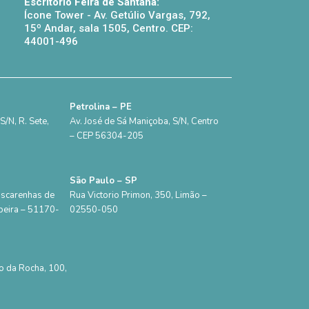
Escritório Feira de Santana:
Ícone Tower - Av. Getúlio Vargas, 792,
15º Andar, sala 1505, Centro. CEP:
44001-496
Petrolina – PE
/N, R. Sete,
Av. José de Sá Maniçoba, S/N, Centro
– CEP 56304-205
São Paulo – SP
ascarenhas de
Rua Victorio Primon, 350, Limão –
beira – 51170-
02550-050
o da Rocha, 100,
0