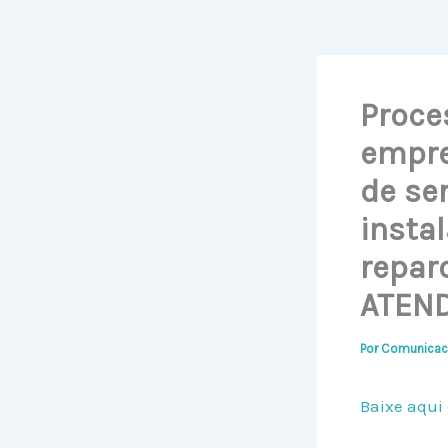
Proce
empre
de se
instal
repar
ATEN
Por
Comunicac
Baixe aqui 