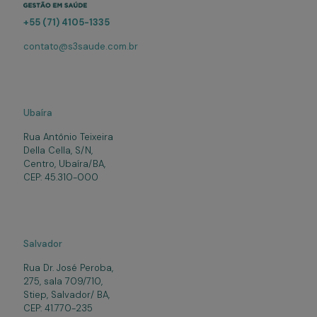
+55 (71) 4105-1335
contato@s3saude.com.br
Ubaíra
Rua Antônio Teixeira
Della Cella, S/N,
Centro, Ubaíra/BA,
CEP: 45.310-000
Salvador
Rua Dr. José Peroba,
275, sala 709/710,
Stiep, Salvador/ BA,
CEP: 41.770-235