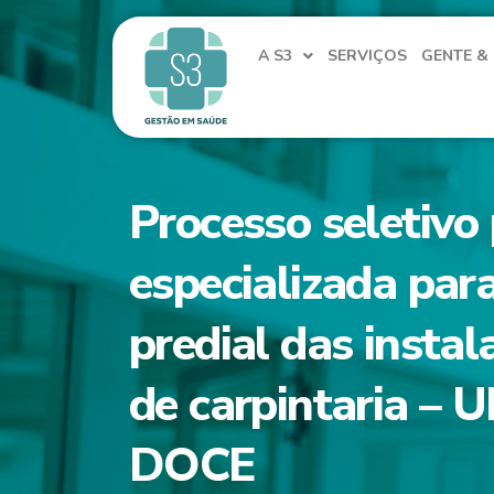
Ir
para
A S3
SERVIÇOS
GENTE &
o
conteúdo
Processo seletivo
especializada par
predial das instala
de carpintaria
DOCE