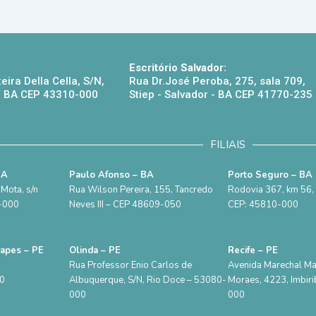
Escritório Salvador:
eira Della Cella, S/N,
Rua Dr.José Peroba, 275, sala 709,
 - BA CEP 43310-000
Stiep - Salvador - BA CEP 41770-235
FILIAIS
BA
Paulo Afonso – BA
Porto Seguro – BA
Mota, s/n
Rua Wilson Pereira, 155, Tancredo
Rodovia 367, km 56, S
5-000
Neves III – CEP 48609-050
CEP: 45810-000
rapes – PE
Olinda – PE
Recife – PE
Rua Professor Enio Carlos de
Avenida Marechal M
00
Albuquerque, S/N, Rio Doce – 53080-
Moraes, 4223, Imbiri
000
000