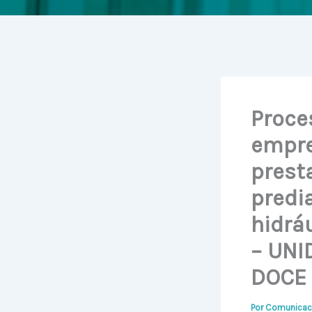
Proce
empre
prest
predia
hidráu
– UNI
DOCE
Por
Comunicac