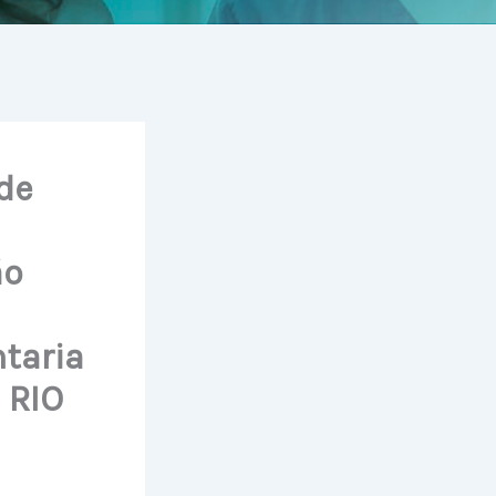
de
ão
ntaria
 RIO