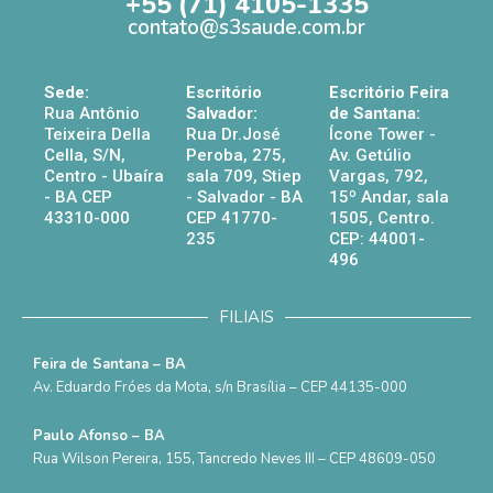
+55 (71) 4105-1335
contato@s3saude.com.br
Sede:
Escritório
Escritório Feira
Rua Antônio
Salvador:
de Santana:
Teixeira Della
Rua Dr.José
Ícone Tower -
Cella, S/N,
Peroba, 275,
Av. Getúlio
Centro - Ubaíra
sala 709, Stiep
Vargas, 792,
- BA CEP
- Salvador - BA
15º Andar, sala
43310-000
CEP 41770-
1505, Centro.
235
CEP: 44001-
496
FILIAIS
Feira de Santana – BA
Av. Eduardo Fróes da Mota, s/n Brasília – CEP 44135-000
Paulo Afonso – BA
Rua Wilson Pereira, 155, Tancredo Neves III – CEP 48609-050