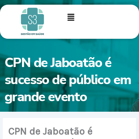
Ir
para
Menu
o
conteúdo
CPN de Jaboatão é
sucesso de público em
grande evento
CPN de Jaboatão é