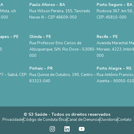
BA
Paulo Afonso – BA
Porto Seguro – BA
Mota, s/n
Rua Wilson Pereira, 155, Tancredo
Rodovia 367, km 56, S
5-000
Neves III – CEP 48609-050
CEP: 45810-000
rapes – PE
Olinda – PE
Recife – PE
Rua Professor Enio Carlos de
Avenida Marechal M
00
Albuquerque, S/N, Rio Doce – 53080-
Moraes, 4223, Imbiri
000
000
Pinhais – PR
Porto Alegre – RS
7 – Sabiá, CEP:
Rua Quinze de Outubro, 190, Centro –
Rua Antônio Francisc
83323-040
Azenha – 90050-01
© S3 Saúde - Todos os direitos reservados
Privacidade
Código de Conduta Ética
Canal de Denuncia
Ouvidoria
Contato
I
L
Y
n
i
o