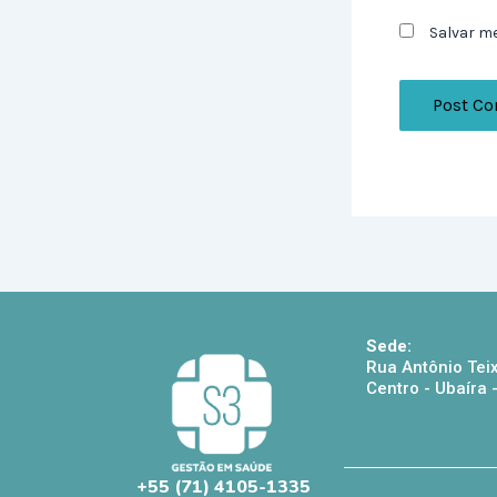
Salvar m
Sede:
Rua Antônio Teix
Centro - Ubaíra
+55 (71) 4105-1335