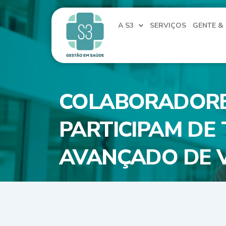
Ir
para
A S3
SERVIÇOS
GENTE &
o
conteúdo
COLABORADORES
PARTICIPAM DE
AVANÇADO DE 