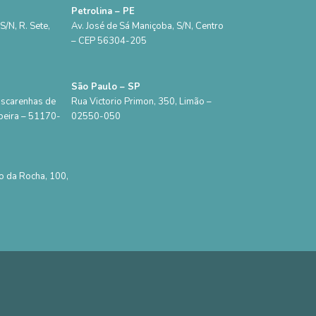
Petrolina – PE
/N, R. Sete,
Av. José de Sá Maniçoba, S/N, Centro
– CEP 56304-205
São Paulo – SP
ascarenhas de
Rua Victorio Primon, 350, Limão –
beira – 51170-
02550-050
o da Rocha, 100,
0