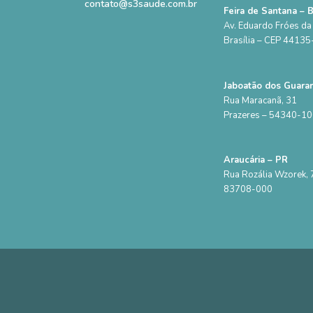
contato@s3saude.com.br
Feira de Santana – 
Av. Eduardo Fróes da 
Brasília – CEP 4413
Jaboatão dos Guara
Rua Maracanã, 31
Prazeres – 54340-1
Araucária – PR
Rua Rozália Wzorek, 7
83708-000